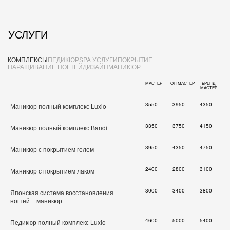
УСЛУГИ
КОМПЛЕКСЫ
ПЕДИКЮР
SPA УСЛУГИ
ПОКРЫТИЕ
НАРАЩИВАНИЕ НОГТЕЙ
ДИЗАЙН
МАНИКЮР
МАСТЕР
ТОП МАСТЕР
БРЕНД
МАСТЕР
3550
3950
4350
Маникюр полный комплекс Luxio
3350
3750
4150
Маникюр полный комплекс Bandi
3950
4350
4750
Маникюр с покрытием гелем
2400
2800
3100
Маникюр с покрытием лаком
3000
3400
3800
Японская система восстановления
ногтей + маникюр
4600
5000
5400
Педикюр полный комплекс Luxio