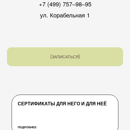
+7 (499) 757‒98‒95
ая
ул. Корабельная 1
овская
но
(ЖК «Бусиновский парк»)
пиха PREMIUM
ЗАПИСАТЬСЯ
СЕРТИФИКАТЫ ДЛЯ НЕГО И ДЛЯ НЕЁ
ПОДРОБНЕЕ