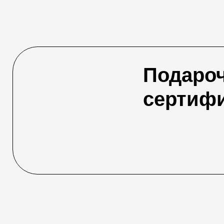
Подаро
сертиф