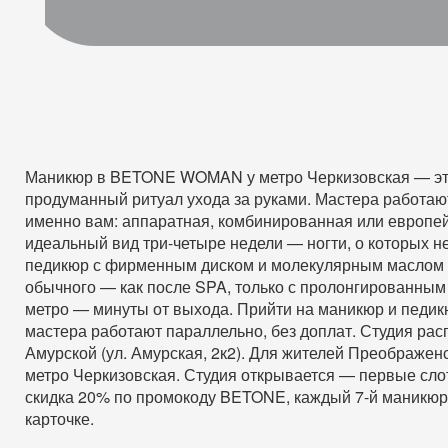
тапово
ажская
мская
веловская
врино
(ЖК «Бусиновский парк»)
лепиха PREMIUM
Маникюр в BETONE WOMAN у метро Черкизовская — это
продуманный ритуал ухода за руками. Мастера работают
именно вам: аппаратная, комбинированная или европей
идеальный вид три-четыре недели — ногти, о которых 
педикюр с фирменным диском и молекулярным маслом 
обычного — как после SPA, только с пролонгированным
метро — минуты от выхода. Прийти на маникюр и педи
мастера работают параллельно, без доплат. Студия рас
Амурской (ул. Амурская, 2к2). Для жителей Преображенс
метро Черкизовская. Студия открывается — первые сл
скидка 20% по промокоду BETONE, каждый 7-й маникюр
карточке.