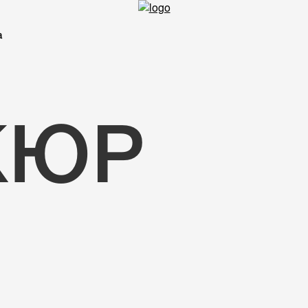
а
КЮР