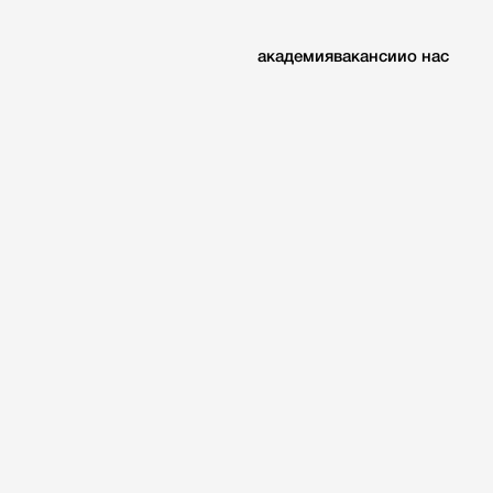
академия
вакансии
о нас